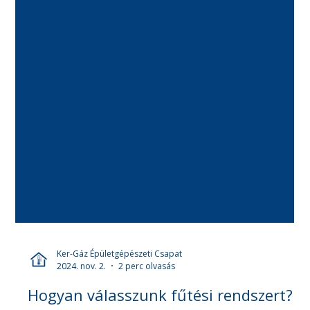
Ker-Gáz Épületgépészeti Csapat
2024. nov. 2.
2 perc olvasás