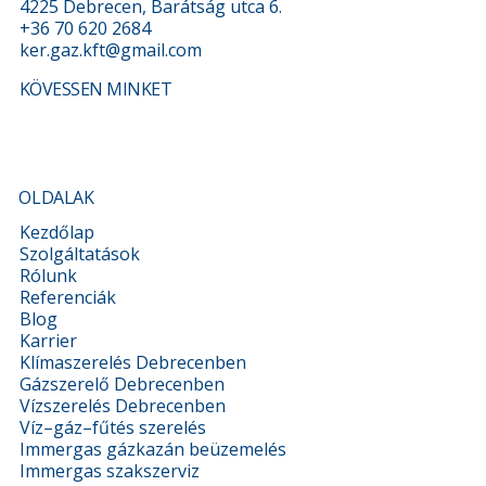
KÖZPONTI TELEPHELY
4225 Debrecen, Barátság utca 6.
+36 70 620 2684
ker.gaz.kft@gmail.com
KÖVESSEN MINKET
OLDALAK
Kezdőlap
Szolgáltatások
Rólunk
Referenciák
Blog
Karrier
Klímaszerelés Debrecenben
Gázszerelő Debrecenben
Vízszerelés Debrecenben
Víz–gáz–fűtés szerelés