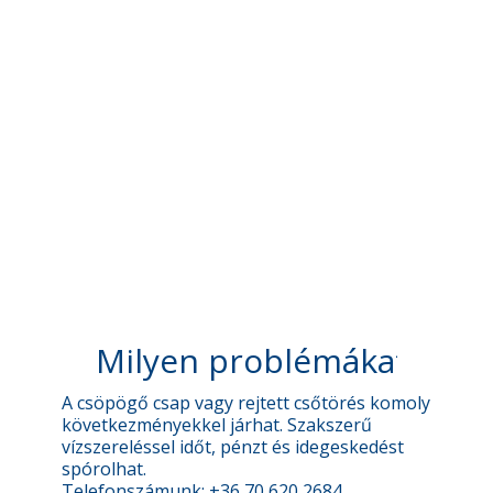
Milyen problémákat okozh
A csöpögő csap vagy rejtett csőtörés komoly
következményekkel járhat. Szakszerű
vízszereléssel időt, pénzt és idegeskedést
spórolhat.
Telefonszámunk: +36 70 620 2684