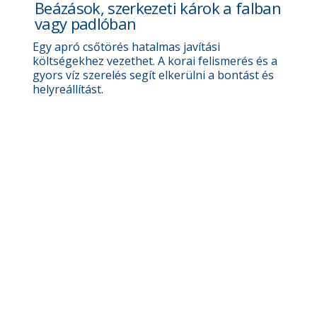
Beázások, szerkezeti károk a falban
vagy padlóban
Egy apró csőtörés hatalmas javítási
költségekhez vezethet. A korai felismerés és a
gyors víz szerelés segít elkerülni a bontást és
helyreállítást.
Nem megfelelő víznyomás,
ingadozó hőmérséklet
A fűtésrendszerek és vízellátás hibája gyakran
összefügg. A víz–fűtés szerelő szakembereink
egyszerre vizsgálják meg az egész rendszert.