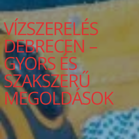
VÍZSZERELÉS
DEBRECEN –
GYORS ÉS
SZAKSZERŰ
MEGOLDÁSOK