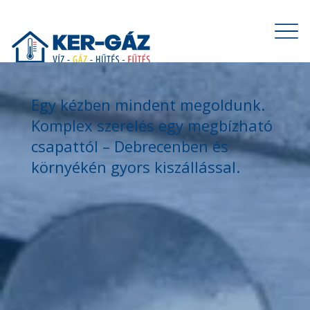
Egy kézben mindent megoldunk.
Komplex szerelés egy megbízható
csapattól – Debrecenben és
környékén gyors kiszállással.