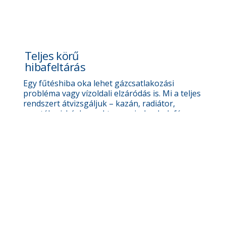
Teljes körű
hibafeltárás
Egy fűtéshiba oka lehet gázcsatlakozási
probléma vagy vízoldali elzáródás is. Mi a teljes
rendszert átvizsgáljuk – kazán, radiátor,
vezeték, cirkó, konvektor – minden belefér.
Egyszeri kiszállás, gyors megoldás
Nem kell időpontokat egyeztetni több
szakemberrel. Egyetlen helyszíni látogatással