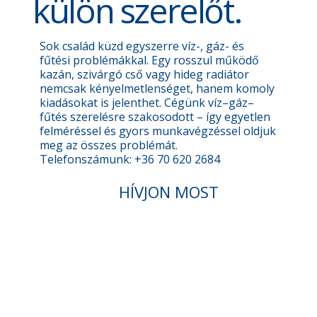
külön szerelőt.
Sok család küzd egyszerre víz-, gáz- és
fűtési problémákkal. Egy rosszul működő
kazán, szivárgó cső vagy hideg radiátor
nemcsak kényelmetlenséget, hanem komoly
kiadásokat is jelenthet. Cégünk víz–gáz–
fűtés szerelésre szakosodott – így egyetlen
felméréssel és gyors munkavégzéssel oldjuk
meg az összes problémát.
Telefonszámunk: +36 70 620 2684
HÍVJON MOST