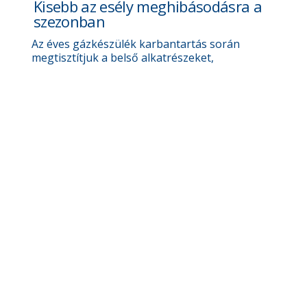
Kisebb az esély meghibásodásra a
szezonban
Az éves gázkészülék karbantartás során
megtisztítjuk a belső alkatrészeket,
ellenőrizzük a biztonsági elemeket, és
beállítjuk az optimális működést – hogy ne érje
meglepetés.
Nő az energiahatékonyság és
csökken a fogyasztás
A karbantartott készülék kevesebb energiát
igényel ugyanannyi hő leadásához. Ez
különösen fontos a gázkazánok esetén – ahol
a karbantartás az alacsony gázszámla kulcsa
lehet.