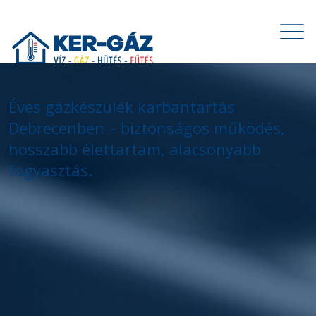
Éves gázkészülék karbantartás
Debrecenben – biztonságos működés,
hosszabb élettartam, alacsonyabb
fogyasztás.