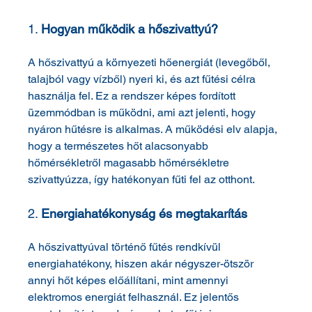
1. 
Hogyan működik a hőszivattyú?
A hőszivattyú a környezeti hőenergiát (levegőből, 
talajból vagy vízből) nyeri ki, és azt fűtési célra 
használja fel. Ez a rendszer képes fordított 
üzemmódban is működni, ami azt jelenti, hogy 
nyáron hűtésre is alkalmas. A működési elv alapja, 
hogy a természetes hőt alacsonyabb 
hőmérsékletről magasabb hőmérsékletre 
szivattyúzza, így hatékonyan fűti fel az otthont.
2. 
Energiahatékonyság és megtakarítás
A hőszivattyúval történő fűtés rendkívül 
energiahatékony, hiszen akár négyszer-ötször 
annyi hőt képes előállítani, mint amennyi 
elektromos energiát felhasznál. Ez jelentős 