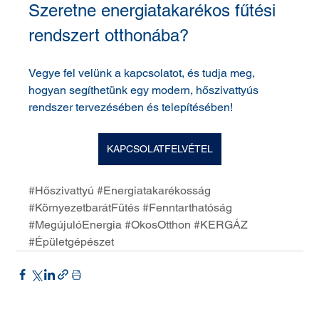
Szeretne energiatakarékos fűtési 
rendszert otthonába? 
Vegye fel velünk a kapcsolatot, és tudja meg, 
hogyan segíthetünk egy modern, hőszivattyús 
rendszer tervezésében és telepítésében!
KAPCSOLATFELVÉTEL
#Hőszivattyú
#Energiatakarékosság
#KörnyezetbarátFűtés
#Fenntarthatóság
#MegújulóEnergia
#OkosOtthon
#KERGÁZ
#Épületgépészet