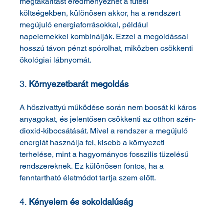
megtakarítást eredményezhet a fűtési 
költségekben, különösen akkor, ha a rendszert 
megújuló energiaforrásokkal, például 
napelemekkel kombinálják. Ezzel a megoldással 
hosszú távon pénzt spórolhat, miközben csökkenti 
ökológiai lábnyomát.
3. 
Környezetbarát megoldás
A hőszivattyú működése során nem bocsát ki káros 
anyagokat, és jelentősen csökkenti az otthon szén-
dioxid-kibocsátását. Mivel a rendszer a megújuló 
energiát használja fel, kisebb a környezeti 
terhelése, mint a hagyományos fosszilis tüzelésű 
rendszereknek. Ez különösen fontos, ha a 
fenntartható életmódot tartja szem előtt.
4. 
Kényelem és sokoldalúság