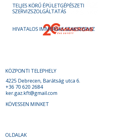
TELJES KÖRŰ ÉPÜLETGÉPÉSZETI
SZERVIZSZOLGÁLTATÁS
HIVATALOS IMMERGAS SZAKSZERVIZ
Gáztűzhely szerelés és bekötés
Debrecenben – Mit kell tudni róla?
KÖZPONTI TELEPHELY
4225 Debrecen, Barátság utca 6.
+36 70 620 2684
ker.gaz.kft@gmail.com
KÖVESSEN MINKET
OLDALAK