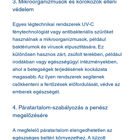
3. Mikroorganizmusok és kórokozók elleni 
védelem
Egyes légtechnikai rendszerek UV-C 
fénytechnológiát vagy antibakteriális szűrőket 
használnak a mikroorganizmusok, például 
baktériumok és vírusok elpusztítására. Ez 
különösen hasznos zárt, zsúfolt terekben, például 
irodákban vagy egészségügyi intézményekben, 
ahol a betegségek terjedésének kockázata 
magasabb. Az ilyen rendszerek segítenek 
csökkenteni a fertőzések előfordulását, védve az 
emberek egészségét.
4. Páratartalom-szabályozás a penész 
megelőzésére
A megfelelő páratartalom elengedhetetlen az 
egészséges beltéri környezethez. A túlzott 