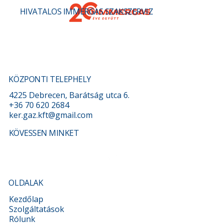
HIVATALOS IMMERGAS SZAKSZERVIZ
Gáztűzhely szerelés és bekötés
Debrecenben – Mit kell tudni róla?
KÖZPONTI TELEPHELY
4225 Debrecen, Barátság utca 6.
+36 70 620 2684
ker.gaz.kft@gmail.com
KÖVESSEN MINKET
OLDALAK
Kezdőlap
Szolgáltatások
Rólunk