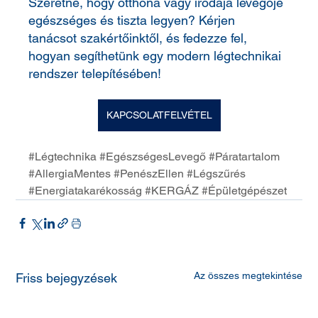
Szeretné, hogy otthona vagy irodája levegője 
egészséges és tiszta legyen? Kérjen 
tanácsot szakértőinktől, és fedezze fel, 
hogyan segíthetünk egy modern légtechnikai 
rendszer telepítésében!
KAPCSOLATFELVÉTEL
#Légtechnika
#EgészségesLevegő
#Páratartalom
#AllergiaMentes
#PenészEllen
#Légszűrés
#Energiatakarékosság
#KERGÁZ
#Épületgépészet
Az összes megtekintése
Friss bejegyzések